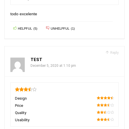
90
todo excelente
HELPFUL
(
5
)
UNHELPFUL
(
1
)
Reply
TEST
December 5, 2020 at 1:10 pm
3.5
Design
90
Price
70
Quality
50
Usability
70