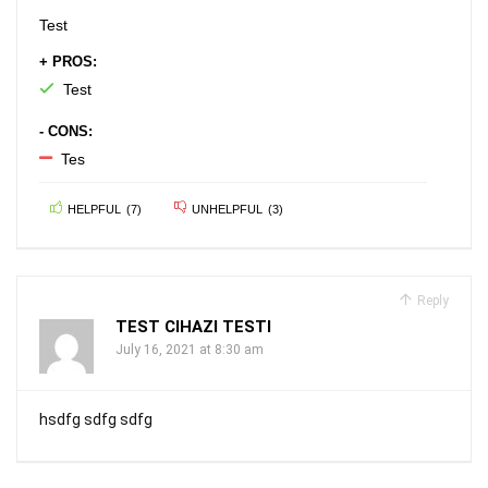
Test
+ PROS:
Test
- CONS:
Tes
HELPFUL
(
7
)
UNHELPFUL
(
3
)
Reply
TEST CIHAZI TESTI
July 16, 2021 at 8:30 am
hsdfg sdfg sdfg