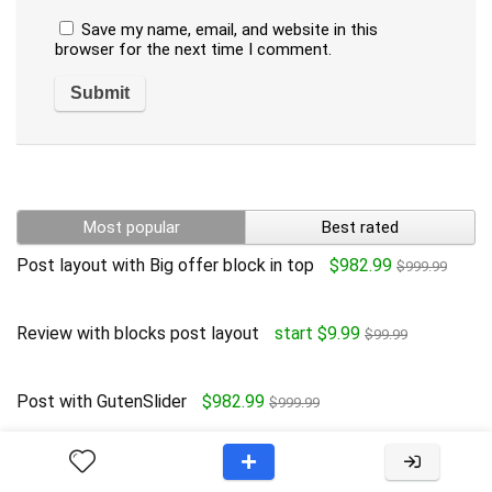
Save my name, email, and website in this
browser for the next time I comment.
Most popular
Best rated
Post layout with Big offer block in top
$982.99
$999.99
Review with blocks post layout
start $9.99
$99.99
Post with GutenSlider
$982.99
$999.99
Corner Button Post Layout
$982.99
$999.99