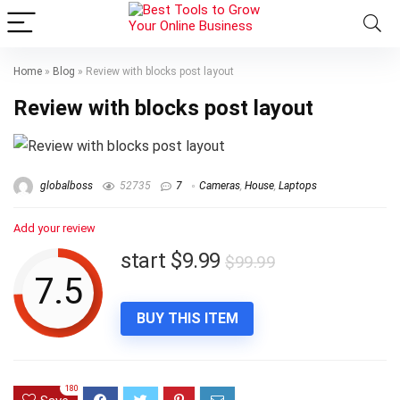
Home
»
Blog
»
Review with blocks post layout
Review with blocks post layout
globalboss
52735
7
Cameras
,
House
,
Laptops
Add your review
start $9.99
$99.99
7.5
BUY THIS ITEM
180